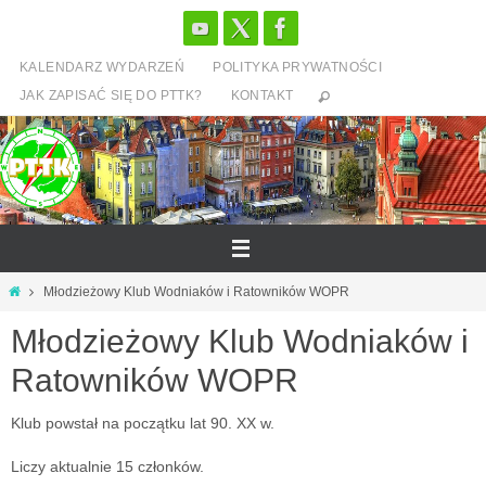
Przejdź
do
KALENDARZ WYDARZEŃ
POLITYKA PRYWATNOŚCI
treści
JAK ZAPISAĆ SIĘ DO PTTK?
KONTAKT
Strona
Młodzieżowy Klub Wodniaków i Ratowników WOPR
główna
Młodzieżowy Klub Wodniaków i
Ratowników WOPR
Klub powstał na początku lat 90. XX w.
Liczy aktualnie 15 członków.