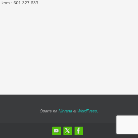
kom.: 601 327 633
Oparte na
Nirvana
&
WordPress.