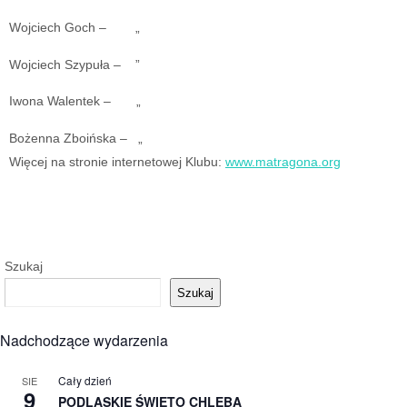
Wojciech Goch – „
Wojciech Szypuła – ”
Iwona Walentek – „
Bożenna Zboińska – „
Więcej na stronie internetowej Klubu:
www.matragona.org
Szukaj
Szukaj
Nadchodzące wydarzenia
Cały dzień
SIE
9
PODLASKIE ŚWIĘTO CHLEBA