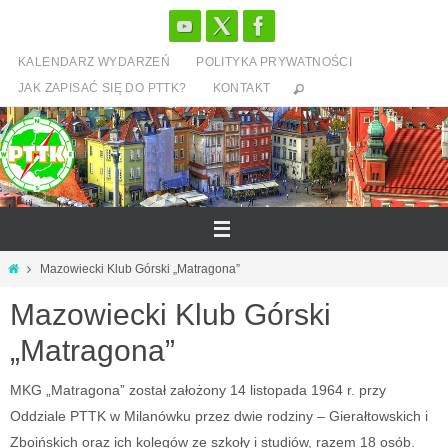
Przejdź
do
KALENDARZ WYDARZEŃ
POLITYKA PRYWATNOŚCI
treści
JAK ZAPISAĆ SIĘ DO PTTK?
KONTAKT
Strona
Mazowiecki Klub Górski „Matragona”
główna
Mazowiecki Klub Górski
„Matragona”
MKG „Matragona” został założony 14 listopada 1964 r. przy
Oddziale PTTK w Milanówku przez dwie rodziny – Gierałtowskich i
Zboińskich oraz ich kolegów ze szkoły i studiów, razem 18 osób.