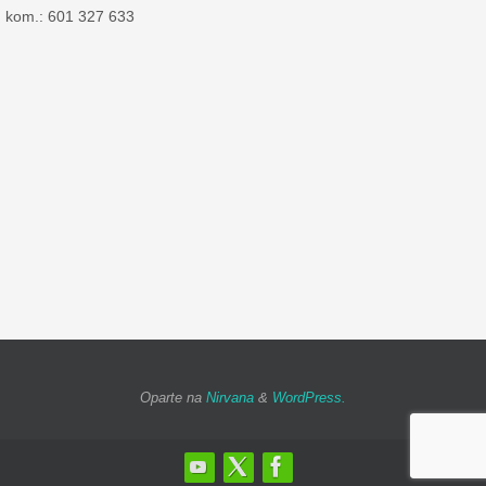
kom.: 601 327 633
Oparte na
Nirvana
&
WordPress.