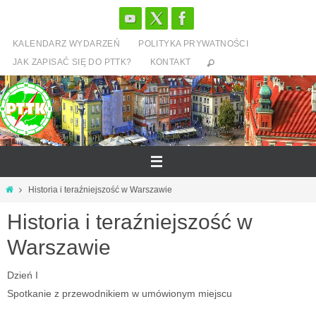
Przejdź
do
KALENDARZ WYDARZEŃ
POLITYKA PRYWATNOŚCI
treści
JAK ZAPISAĆ SIĘ DO PTTK?
KONTAKT
Strona
Historia i teraźniejszość w Warszawie
główna
Historia i teraźniejszość w
Warszawie
Dzień I
Spotkanie z przewodnikiem w umówionym miejscu