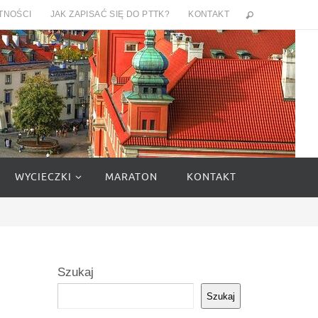
TNOŚCI
JAK ZAPISAĆ SIĘ DO PTTK?
KONTAKT
WYCIECZKI
MARATON
KONTAKT
Szukaj
Szukaj