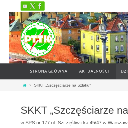
Przejdź
do
treści
Przejdź
STRONA GŁÓWNA
AKTUALNOŚCI
DZ
do
treści
Strona
SKKT „Szczęściarze na Szlaku”
główna
SKKT „Szczęściarze na
w SPS nr 177 ul. Szczęśliwicka 45/47 w Warszaw