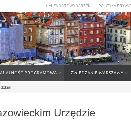
KALENDARZ WYDARZEŃ
POLITYKA PRYWA
IAŁALNOŚĆ PROGRAMOWA
ZWIEDZANIE WARSZAWY
ódzkim
azowieckim Urzędzie