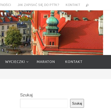
TNOŚCI
JAK ZAPISAĆ SIĘ DO PTTK?
KONTAKT
WYCIECZKI
MARATON
KONTAKT
Szukaj
Szukaj