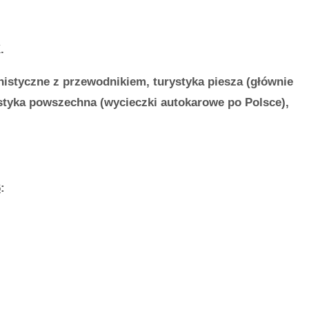
.
nistyczne z przewodnikiem, turystyka piesza (głównie
styka powszechna (wycieczki autokarowe po Polsce),
6
: