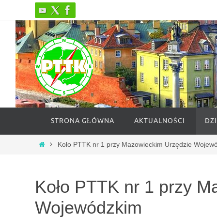
Przejdź
do
treści
Przejdź
STRONA GŁÓWNA
AKTUALNOŚCI
DZ
do
treści
Strona
Koło PTTK nr 1 przy Mazowieckim Urzędzie Wojew
główna
Koło PTTK nr 1 przy M
Wojewódzkim