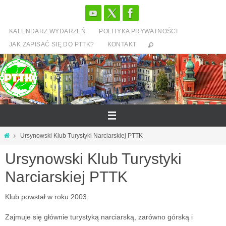
Przejdź
do
KALENDARZ WYDARZEŃ
POLITYKA PRYWATNOŚCI
treści
JAK ZAPISAĆ SIĘ DO PTTK?
KONTAKT
Strona
Ursynowski Klub Turystyki Narciarskiej PTTK
główna
Ursynowski Klub Turystyki
Narciarskiej PTTK
Klub powstał w roku 2003.
Zajmuje się głównie turystyką narciarską, zarówno górską i