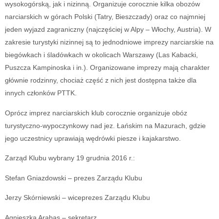
wysokogórską, jak i nizinną. Organizuje corocznie kilka obozów
narciarskich w górach Polski (Tatry, Bieszczady) oraz co najmniej
jeden wyjazd zagraniczny (najczęściej w Alpy – Włochy, Austria). W
zakresie turystyki nizinnej są to jednodniowe imprezy narciarskie na
biegówkach i śladówkach w okolicach Warszawy (Las Kabacki,
Puszcza Kampinoska i in.). Organizowane imprezy mają charakter
głównie rodzinny, chociaż część z nich jest dostępna także dla
innych członków PTTK.
Oprócz imprez narciarskich klub corocznie organizuje obóz
turystyczno-wypoczynkowy nad jez. Łańskim na Mazurach, gdzie
jego uczestnicy uprawiają wędrówki piesze i kajakarstwo.
Zarząd Klubu wybrany 19 grudnia 2016 r.:
Stefan Gniazdowski – prezes Zarządu Klubu
Jerzy Skórniewski – wiceprezes Zarządu Klubu
Agnieszka Arabas – sekretarz