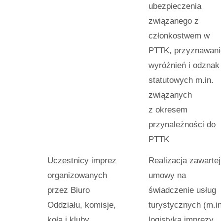
ubezpieczenia
związanego z
członkostwem w
PTTK, przyznawani
wyróżnień i odznak
statutowych m.in.
związanych
z okresem
przynależności do
PTTK
Uczestnicy imprez
Realizacja zawartej
organizowanych
umowy na
przez Biuro
świadczenie usług
Oddziału, komisje,
turystycznych (m.in
koła i kluby
logistyka imprezy,