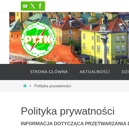
Przejdź
do
treści
Przejdź
STRONA GŁÓWNA
AKTUALNOŚCI
DZ
do
treści
Strona
Polityka prywatności
główna
Polityka prywatności
INFORMACJA DOTYCZĄCA PRZETWARZANIA