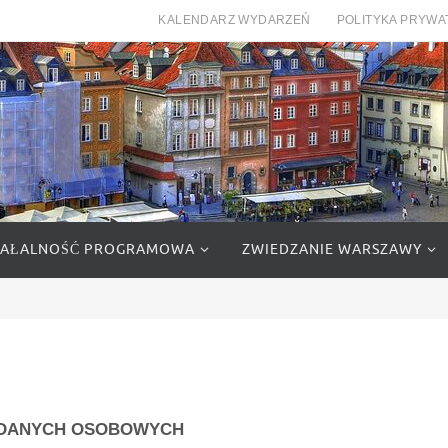
KALENDARZ WYDARZEŃ
POLITYKA PRYWA
IAŁALNOŚĆ PROGRAMOWA
ZWIEDZANIE WARSZAWY
 DANYCH OSOBOWYCH