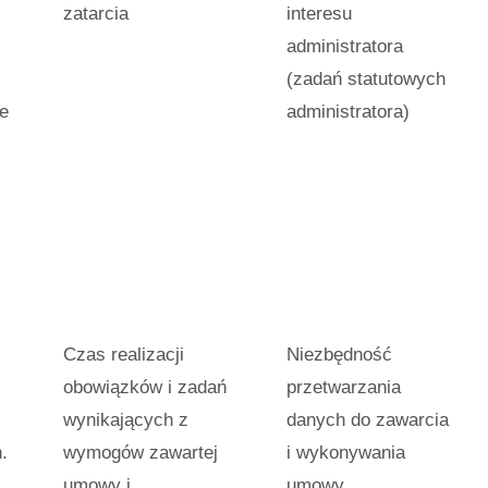
zatarcia
interesu
administratora
(zadań statutowych
e
administratora)
Czas realizacji
Niezbędność
obowiązków i zadań
przetwarzania
wynikających z
danych do zawarcia
.
wymogów zawartej
i wykonywania
umowy i
umowy