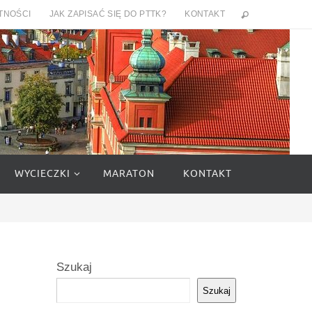
TNOŚCI
JAK ZAPISAĆ SIĘ DO PTTK?
KONTAKT
WYCIECZKI
MARATON
KONTAKT
Szukaj
Szukaj