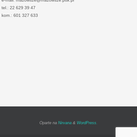
e-mail: mazowsze@mazowsze.pttk.pl
tel.: 22 629 39 47
kom.: 601 327 633
Oparte na
Nirvana
&
WordPress.