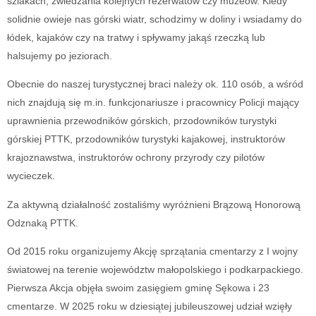
szlakach, zwiedzania kolejnych rezerwatów czy muzeów. Kiedy
solidnie owieje nas górski wiatr, schodzimy w doliny i wsiadamy do
łódek, kajaków czy na tratwy i spływamy jakąś rzeczką lub
halsujemy po jeziorach.
Obecnie do naszej turystycznej braci należy ok. 110 osób, a wśród
nich znajdują się m.in. funkcjonariusze i pracownicy Policji mający
uprawnienia przewodników górskich, przodowników turystyki
górskiej PTTK, przodowników turystyki kajakowej, instruktorów
krajoznawstwa, instruktorów ochrony przyrody czy pilotów
wycieczek.
Za aktywną działalność zostaliśmy wyróżnieni Brązową Honorową
Odznaką PTTK.
Od 2015 roku organizujemy Akcję sprzątania cmentarzy z I wojny
światowej na terenie województw małopolskiego i podkarpackiego.
Pierwsza Akcja objęła swoim zasięgiem gminę Sękowa i 23
cmentarze. W 2025 roku w dziesiątej jubileuszowej udział wzięły