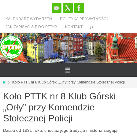
Przejdź
do
KALENDARZ WYDARZEŃ
POLITYKA PRYWATNOŚCI
treści
JAK ZAPISAĆ SIĘ DO PTTK?
KONTAKT
Strona
Koło PTTK nr 8 Klub Górski „Orły” przy Komendzie Stołecznej Policji
główna
Koło PTTK nr 8 Klub Górski
„Orły” przy Komendzie
Stołecznej Policji
Działa od 1991 roku, chociaż jego tradycja i historia sięgają