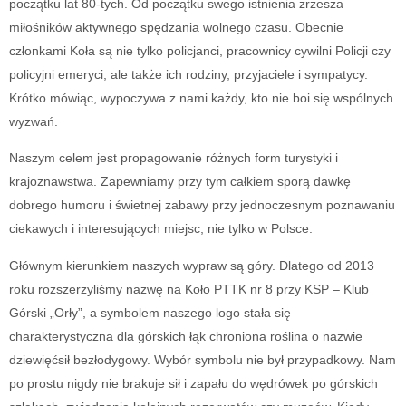
początku lat 80-tych. Od początku swego istnienia zrzesza
miłośników aktywnego spędzania wolnego czasu. Obecnie
członkami Koła są nie tylko policjanci, pracownicy cywilni Policji czy
policyjni emeryci, ale także ich rodziny, przyjaciele i sympatycy.
Krótko mówiąc, wypoczywa z nami każdy, kto nie boi się wspólnych
wyzwań.
Naszym celem jest propagowanie różnych form turystyki i
krajoznawstwa. Zapewniamy przy tym całkiem sporą dawkę
dobrego humoru i świetnej zabawy przy jednoczesnym poznawaniu
ciekawych i interesujących miejsc, nie tylko w Polsce.
Głównym kierunkiem naszych wypraw są góry. Dlatego od 2013
roku rozszerzyliśmy nazwę na Koło PTTK nr 8 przy KSP – Klub
Górski „Orły”, a symbolem naszego logo stała się
charakterystyczna dla górskich łąk chroniona roślina o nazwie
dziewięćsił bezłodygowy. Wybór symbolu nie był przypadkowy. Nam
po prostu nigdy nie brakuje sił i zapału do wędrówek po górskich