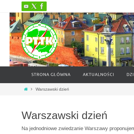
Przejdź
do
treści
Przejdź
STRONA GŁÓWNA
AKTUALNOŚCI
DZ
do
treści
Strona
Warszawski dzień
główna
Warszawski dzień
Na jednodniowe zwiedzanie Warszawy proponuje