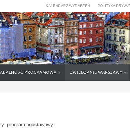
KALENDARZ WYDARZEŃ
POLITYKA PRYWA
IAŁALNOŚĆ PROGRAMOWA
ZWIEDZANIE WARSZAWY
my program podstawowy: