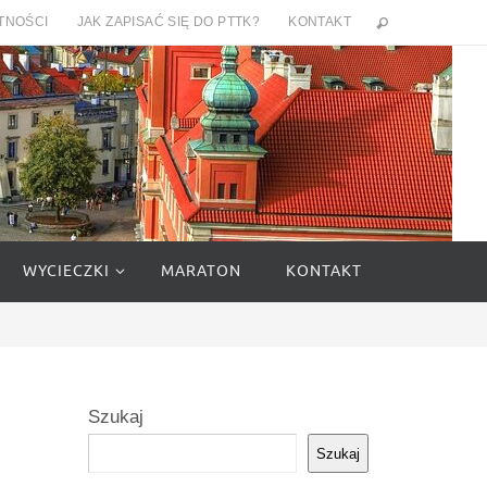
TNOŚCI
JAK ZAPISAĆ SIĘ DO PTTK?
KONTAKT
WYCIECZKI
MARATON
KONTAKT
Szukaj
Szukaj